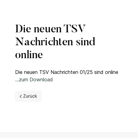
Die neuen TSV
Nachrichten sind
online
Die neuen TSV Nachrichten 01/25 sind online
...zum Download
Vorheriger Beitrag: Fußballschnuppertraining für Mädche
Zurück