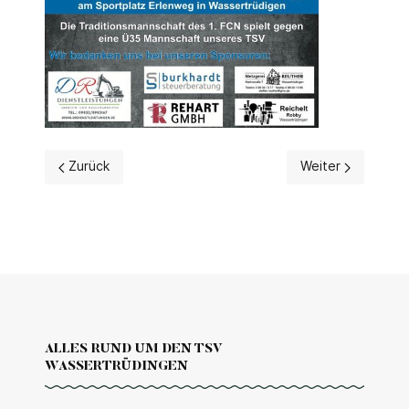
Vorheriger Beitrag: B-Junioren
Nächster Beitrag:
Zurück
Weiter
ALLES RUND UM DEN TSV
WASSERTRÜDINGEN