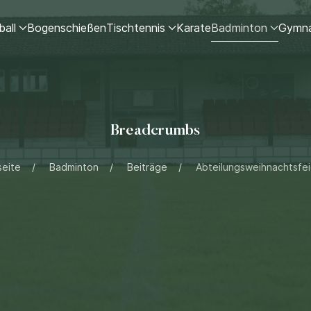
ball
Bogenschießen
Tischtennis
Karate
Badminton
Gymna
Breadcrumbs
seite
Badminton
Beiträge
Abteilungsweihnachtsfeie