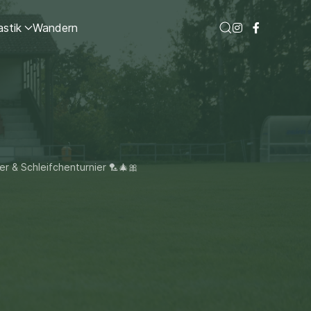
stik
Wandern
r & Schleifchenturnier 🏸🎄🎀