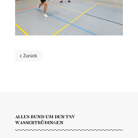
Vorheriger Beitrag: Teilnahme Jedermann-Turnier Bächin
Zurück
ALLES RUND UM DEN TSV
WASSERTRÜDINGEN