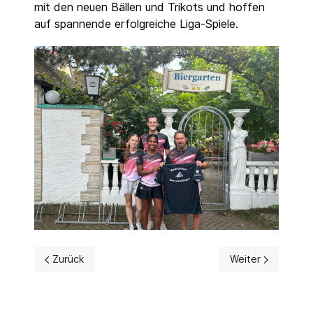
mit den neuen Bällen und Trikots und hoffen
auf spannende erfolgreiche Liga-Spiele.
Vorheriger Beitrag: Saisonauftakt beim Badminton 🏸
Nächster Beitrag:
Zurück
Weiter