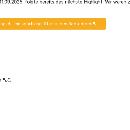
.09.2025, folgte bereits das nächste Highlight: Wir waren z
piel – ein sportlicher Start in den September 🏸
n 🏸💪
