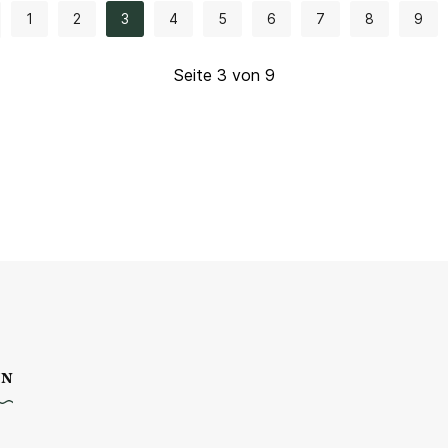
1
2
3
4
5
6
7
8
9
Seite 3 von 9
EN