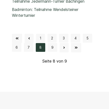
Teilnahme Jedermann-Turnier Bächingen
Badminton: Teilnahme Wendelsteiner
Winterturnier
1
2
3
4
5
6
7
8
9
Seite 8 von 9