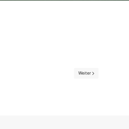
Nächster Beitrag: Spielber
Weiter